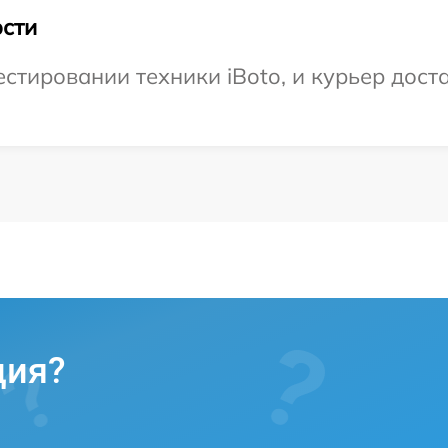
сти
тировании техники iBoto, и курьер доста
ция?