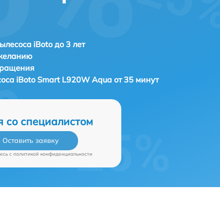
ылесоса iBoto до 3 лет
 желанию
бращения
соса
iBoto Smart L920W Aqua от 35 минут
я со специалистом
Оставить заявку
есь c
политикой конфиденциальности