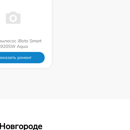
пылесос iBoto Smart
L920SW Aqua
аказать ремонт
 Новгороде