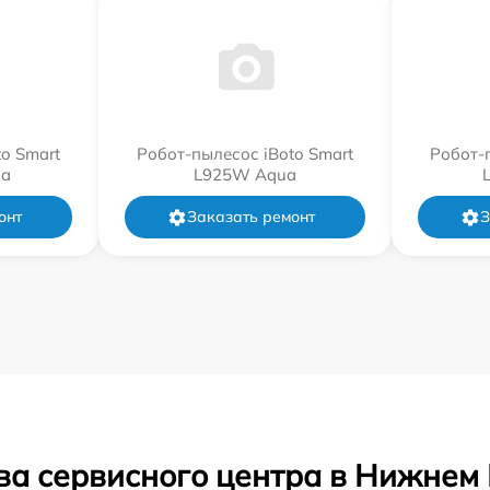
o Smart
Робот-пылесос iBoto Smart
Робот-
a
L925W Aqua
онт
Заказать ремонт
З
ва сервисного центра в Нижнем