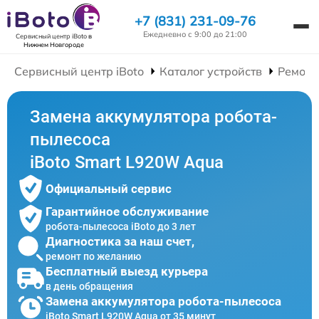
+7 (831) 231-09-76
Ежедневно с 9:00 до 21:00
Сервисный центр iBoto
в
Нижнем Новгороде
Сервисный центр iBoto
Каталог устройств
Ремонт
Замена аккумулятора робота-
пылесоса
iBoto Smart L920W Aqua
Официальный сервис
Гарантийное обслуживание
робота-пылесоса iBoto до 3 лет
Диагностика за наш счет,
ремонт по желанию
Бесплатный выезд курьера
в день обращения
Замена аккумулятора робота-пылесоса
iBoto Smart L920W Aqua от 35 минут