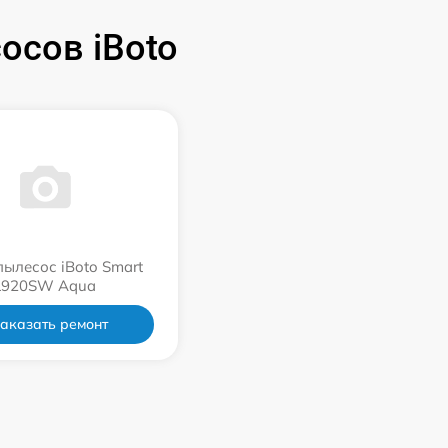
осов iBoto
пылесос iBoto Smart
L920SW Aqua
аказать ремонт