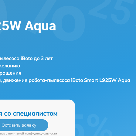
925W Aqua
ылесоса iBoto до 3 лет
 желанию
бращения
ы, движения робота-пылесоса
iBoto Smart L925W Aqua
я со специалистом
Оставить заявку
есь c
политикой конфиденциальности