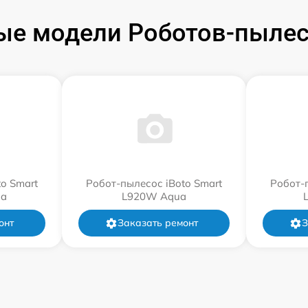
е модели Роботов-пылес
o Smart
Робот-пылесос iBoto Smart
Робот-
a
L920W Aqua
онт
Заказать ремонт
З