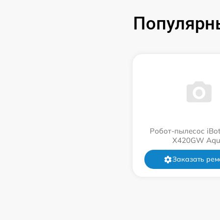
Популярны
Робот-пылесос iBot
Х420GW Aqu
Заказать рем