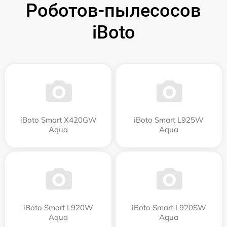
Роботов-пылесосов
iBoto
iBoto Smart Х420GW
iBoto Smart L925W
Aqua
Aqua
iBoto Smart L920W
iBoto Smart L920SW
Aqua
Aqua